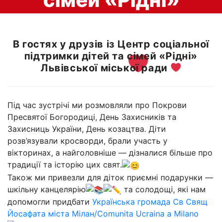
Львівської міської
В гостях у друзів із Центр соціальної
підтримки дітей та сімей «Рідні»
ради
Львівської міської ради
Під час зустрічі ми розмовляли про Покрови
Пресвятої Богородиці, День Захисників та
Захисниць України, День козацтва. Діти
розв’язували кросворди, брали участь у
вікторинах, а найголовніше — дізналися більше про
традиції та історію цих свят.
Також ми привезли для діток приємні подарунки —
шкільну канцелярію
та солодощі, які нам
допомогли придбати
Українська громада Св Свящ
Йосафата міста Мілан/Comunita Ucraina a Milano