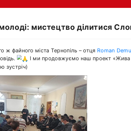
 молоді: мистецтво ділитися Сл
го ж файного міста Тернопіль – отця
Roman Demu
овідь.
І ми продовжуємо наш проект «Жива 
ю зустріч)