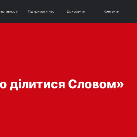
 активності
Підтримати нас
Документи
Контакти
во ділитися Словом»