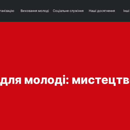
ганізацію
Виховання молоді
Соціальне служіння
Наші досягнення
Інші
для молоді: мистецт