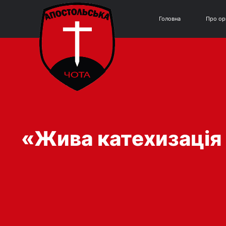
Головна
Про ор
«Жива катехизація 