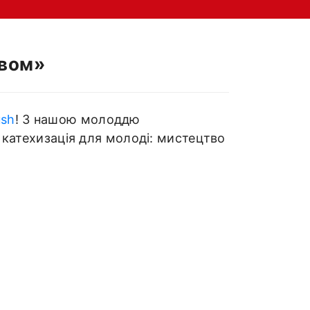
овом»
sh
! З нашою молоддю
катехизація для молоді: мистецтво