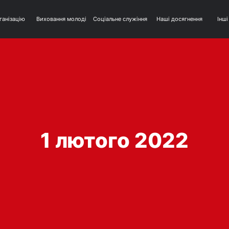
ганізацію
Виховання молоді
Соціальне служіння
Наші досягнення
Інші
1 лютого 2022