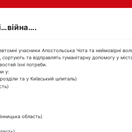
і…війна….
невтомні учасники Апостольська Чота та неймовірні вол
, сортують та відправлять гуманітарну допомогу у міст
остей їхні потреби.
и у:
ідрозділи та у Київський шпиталь)
сть)
інницька область)
ласть)