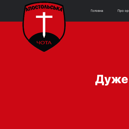
Головна
Про ор
Дуже 