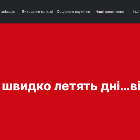
ганізацію
Виховання молоді
Соціальне служіння
Наші досягнення
Інші
швидко летять дні…в