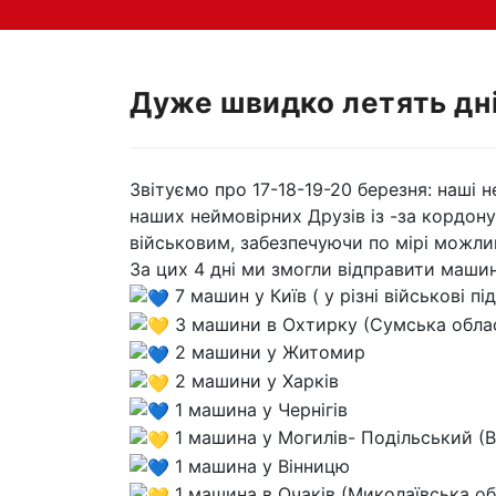
Дуже швидко летять дн
Звітуємо про 17-18-19-20 березня: наші 
наших неймовірних Друзів із -за кордону
військовим, забезпечуючи по мірі можлив
За цих 4 дні ми змогли відправити машин
7 машин у Київ ( у різні військові п
3 машини в Охтирку (Сумська обла
2 машини у Житомир
2 машини у Харків
1 машина у Чернігів
1 машина у Могилів- Подільський (В
1 машина у Вінницю
1 машина в Очаків (Миколаївська об