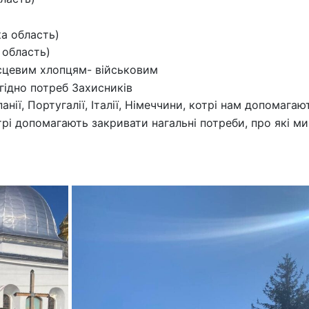
а область)
 область)
сцевим хлопцям- військовим
згідно потреб Захисників
нії, Португалії, Італії, Німеччини, котрі нам допомага
рі допомагають закривати нагальні потреби, про які м