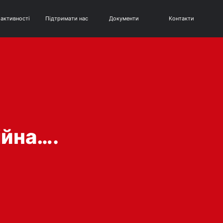
 активності
Підтримати нас
Документи
Контакти
ійна….