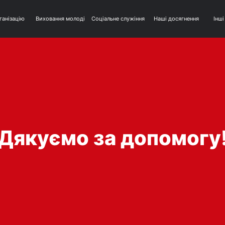
ганізацію
Виховання молоді
Соціальне служіння
Наші досягнення
Інші
Дякуємо за допомогу