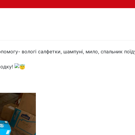
омогу- вологі салфетки, шампуні, мило, спальник поїд
родку!