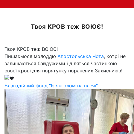
Твоя КРОВ теж ВОЮЄ!
Твоя КРОВ теж ВОЮЄ!
Пишаємося молоддю
Апостольська Чота
, котрі не
залишаються байдужими і діляться частинкою
своєї крові для порятунку поранених Захисників!
Благодійний фонд “Із янголом на плечі”