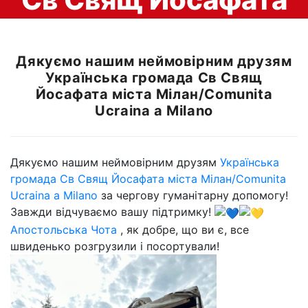
міста Мілан/Comunita
Дякуємо нашим неймовірним друзям
Українська громада Св Свящ
Ucraina a Milano
Йосафата міста Мілан/Comunita
Ucraina a Milano
Дякуємо нашим неймовірним друзям
Українська
громада Св Свящ Йосафата міста Мілан/Comunita
Ucraina a Milano
за чергову гуманітарну допомогу!
Завжди відчуваємо вашу підтримку!
Апостольська Чота
, як добре, що ви є, все
швиденько розгрузили і посортували!