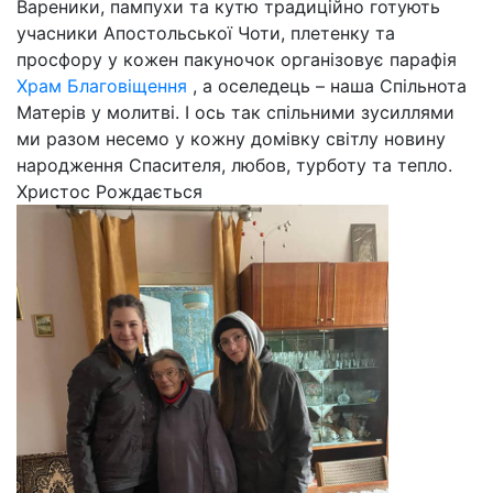
Вареники, пампухи та кутю традиційно готують
учасники Апостольської Чоти, плетенку та
просфору у кожен пакуночок організовує парафія
Храм Благовіщення
, а оселедець – наша Спільнота
Матерів у молитві. І ось так спільними зусиллями
ми разом несемо у кожну домівку світлу новину
народження Спасителя, любов, турботу та тепло.
Христос Рождається