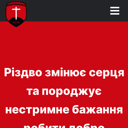
Різдво змінює серця
та породжує
нестримне бажання
робити добро