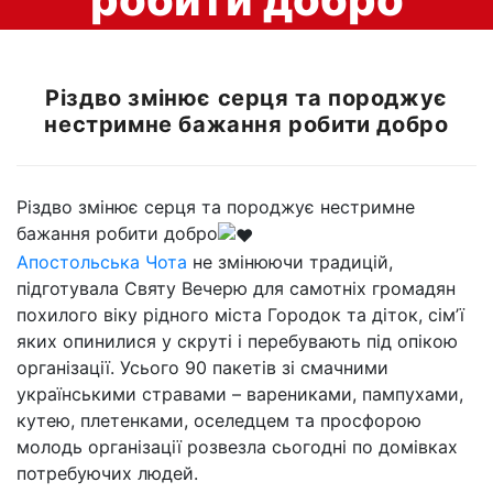
Різдво змінює серця та породжує
нестримне бажання робити добро
Різдво змінює серця та породжує нестримне
бажання робити добро
Апостольська Чота
не змінюючи традицій,
підготувала Святу Вечерю для самотніх громадян
похилого віку рідного міста Городок та діток, сімʼї
яких опинилися у скруті і перебувають під опікою
організації. Усього 90 пакетів зі смачними
українськими стравами – варениками, пампухами,
кутею, плетенками, оселедцем та просфорою
молодь організації розвезла сьогодні по домівках
потребуючих людей.