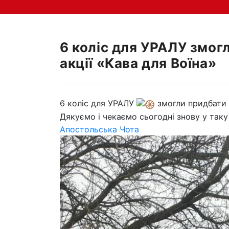
6 коліс для УРАЛУ змог
акції «Кава для Воїна»
6 коліс для УРАЛУ
змогли придбати 
ваших пож
Дякуємо і чекаємо сьогодні знову у так
Апостольська Чота