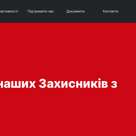
 активності
Підтримати нас
Документи
Контакти
наших Захисників з