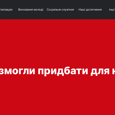
ганізацію
Виховання молоді
Соціальне служіння
Наші досягнення
Інші
 змогли придбати для 