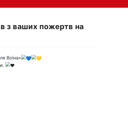
в з ваших пожертв на
ля Воїна»
для Воїна»
ми.