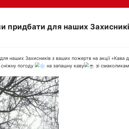
ли придбати для наших Захисникі
для наших Захисників з ваших пожертв на акції «Кава д
ертв на акції «Кава 
у сніжну погоду
на запашну каву
зі смаколика