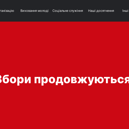
ганізацію
Виховання молоді
Соціальне служіння
Наші досягнення
Інші
Збори продовжуються