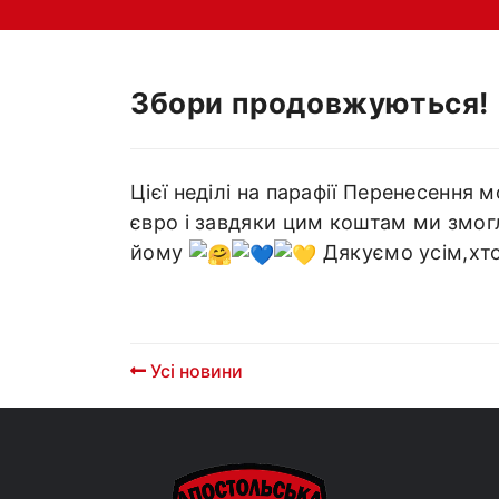
Збори продовжуються!
Цієї неділі на парафії Перенесення 
євро і завдяки цим коштам ми змог
йому
Дякуємо усім,хто
Усі новини