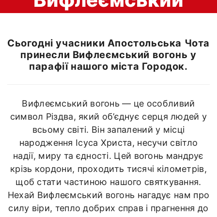
вогонь у парафії
Сьогодні учасники Апостольська Чота
принесли Вифлеємський вогонь у
нашого міста
парафії нашого міста Городок.
Городок.
Вифлеємський вогонь — це особливий
символ Різдва, який об’єднує серця людей у
всьому світі. Він запалений у місці
народження Ісуса Христа, несучи світло
надії, миру та єдності. Цей вогонь мандрує
крізь кордони, проходить тисячі кілометрів,
щоб стати частиною нашого святкування.
Нехай Вифлеємський вогонь нагадує нам про
силу віри, тепло добрих справ і прагнення до