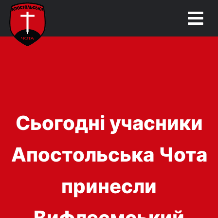
Сьогодні учасники
Апостольська Чота
принесли
Вифлеємський