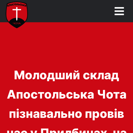
Молодший склад
Апостольська Чота
пізнавально провів
час у Прилбичах, на