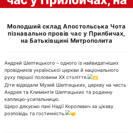
Батьківщині
Молодший склад Апостольська Чота
пізнавально провів час у Прилбичах,
Митрополита
на Батьківщині Митрополита
Андрей Шептицького – одного із найвидатніших
провідників української церкви й національного
руху першої половини XX століття.
Діти відвідали Музей Шептицьких, церкву на честь
Андрея та Климентія Шептицьких та родинну
каплицю-усипальницю.
Щиро дякуємо пані Надії Королевич за цікаву
розповідь та гостинність.